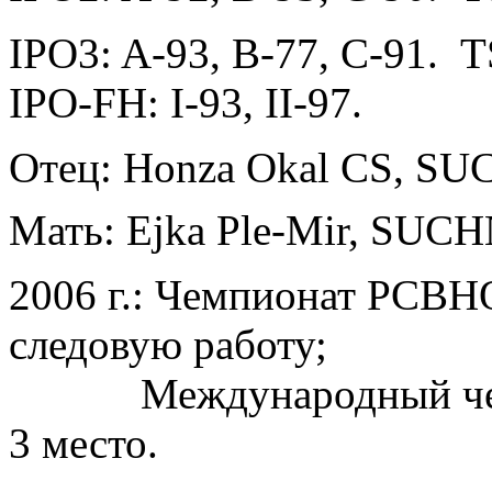
IPO3: A-93, B-77, C-91. T
IPO-FH: I-93, II-97.
Отец
: Honza Okal CS,
SUC
Мать
: Ejka Ple-Mir,
SUCHN
2006 г.: Чемпионат РСВН
следовую работу;
Международный чемпи
3 место.