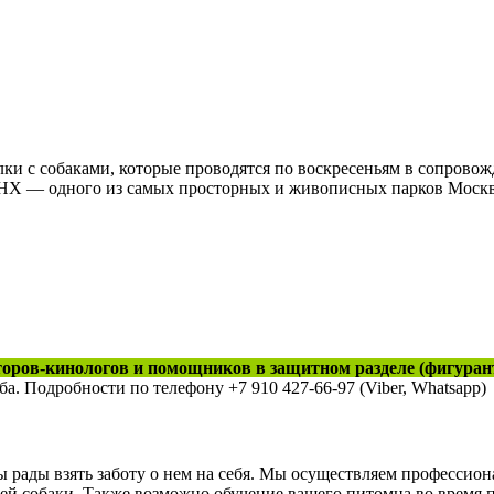
и с собаками, которые проводятся по воскресеньям в сопрово
ДНХ — одного из самых просторных и живописных парков Моск
торов-кинологов и помощников в защитном разделе (фигуран
 Подробности по телефону +7 910 427-66-97 (Viber, Whatsapp)
мы рады взять заботу о нем на себя. Мы осуществляем профессио
ей собаки. Также возможно обучение вашего питомца во время 