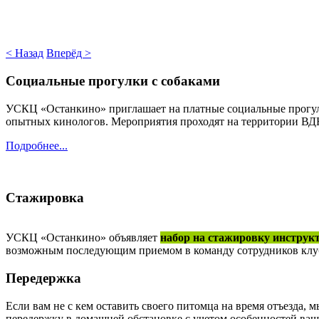
< Назад
Вперёд >
Социальные прогулки с собаками
УСКЦ «Останкино» приглашает на платные социальные прогулк
опытных кинологов. Мероприятия проходят на территории В
Подробнее...
Стажировка
УСКЦ «Останкино» объявляет
набор на стажировку инструк
возможным последующим приемом в команду сотрудников клуба.
Передержка
Если вам не с кем оставить своего питомца на время отъезда, 
передержку в домашней обстановке с учетом особенностей ваш