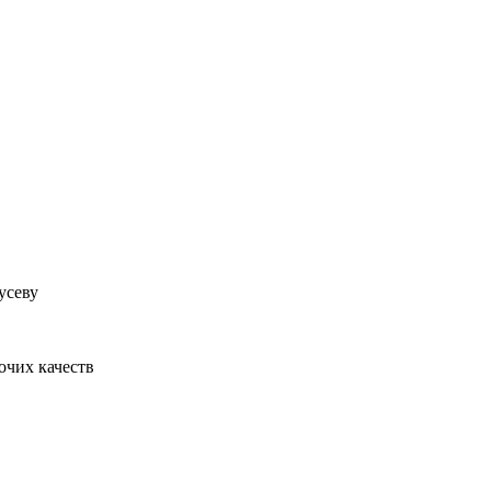
усеву
очих качеств